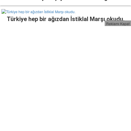
Türkiye hep bir ağızdan İstiklal Marşı okudu.
Reklamı Kapat
4 gün sürecek sokağa çıkma kısıtlamasının
detayları belli oldu!.
PTT ücretsiz maske dağıtımına başlıyor.