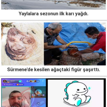
Yaylalara sezonun ilk karı yağdı.
Sürmene'de kesilen ağaçtaki figür şaşırttı.