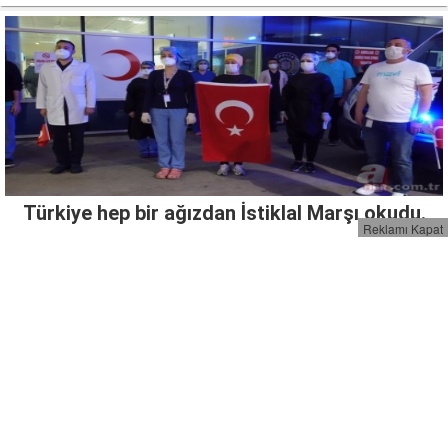
Türkiye hep bir ağızdan İstiklal Marşı okudu.
Reklamı Kapat
4 gün sürecek sokağa çıkma kısıtlamasının
detayları belli oldu!.
PTT ücretsiz maske dağıtımına başlıyor.