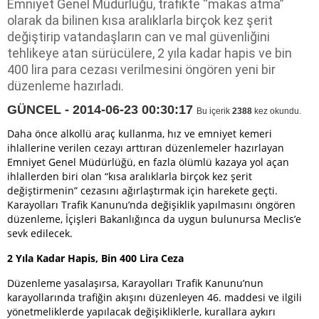
Emniyet Genel Müdürlüğü, trafikte “makas atma”
olarak da bilinen kısa aralıklarla birçok kez şerit
değiştirip vatandaşların can ve mal güvenliğini
tehlikeye atan sürücülere, 2 yıla kadar hapis ve bin
400 lira para cezası verilmesini öngören yeni bir
düzenleme hazırladı.
GÜNCEL - 2014-06-23 00:30:17
Bu içerik
2388
kez okundu.
Daha önce alkollü araç kullanma, hız ve emniyet kemeri
ihlallerine verilen cezayı arttıran düzenlemeler hazırlayan
Emniyet Genel Müdürlüğü, en fazla ölümlü kazaya yol açan
ihlallerden biri olan “kısa aralıklarla birçok kez şerit
değiştirmenin” cezasını ağırlaştırmak için harekete geçti.
Karayolları Trafik Kanunu’nda değişiklik yapılmasını öngören
düzenleme, İçişleri Bakanlığınca da uygun bulunursa Meclis’e
sevk edilecek.
2 Yıla Kadar Hapis, Bin 400 Lira Ceza
Düzenleme yasalaşırsa, Karayolları Trafik Kanunu’nun
karayollarında trafiğin akışını düzenleyen 46. maddesi ve ilgili
yönetmeliklerde yapılacak değişikliklerle, kurallara aykırı