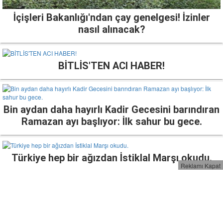
İçişleri Bakanlığı'ndan çay genelgesi! İzinler
nasıl alınacak?
BİTLİS'TEN ACI HABER!
Bin aydan daha hayırlı Kadir Gecesini barındıran
Ramazan ayı başlıyor: İlk sahur bu gece.
Türkiye hep bir ağızdan İstiklal Marşı okudu.
Reklamı Kapat
4 gün sürecek sokağa çıkma kısıtlamasının
detayları belli oldu!.