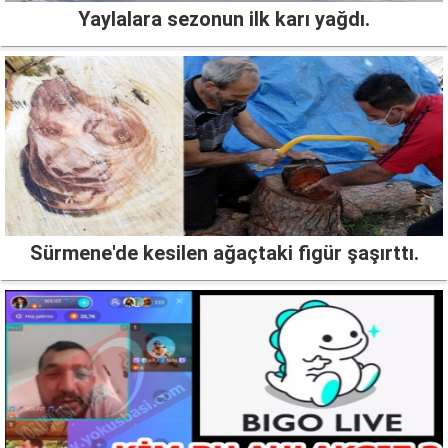
Yaylalara sezonun ilk karı yağdı.
Sürmene'de kesilen ağaçtaki figür şaşırttı.