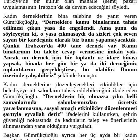
Türkiye’de bir kültür olan mahalle (semt) pazarı
uygulamasının Trabzon’da da devam edeceğini söyledi.
Kadın derneklerinin bina talebine de yanıt veren
Gümrükçüoğlu,
“Derneklere kamu binalarının tahsis
edilmesi çıkan yasa ile engellendi. Ama şunu da
söyleyeyim ki, o yasa çıkmasaydı da sizleri çok seven
sayan bir kardeşiniz olarak biz bunu yapamayacaktık.
Çünkü Trabzon’da 400 tane dernek var. Kamu
binalarının bu talebe cevap vermesine imkân yok.
Ancak on dernek için bir toplantı ve idare binası
yapsak, binada her gün bir ya da iki derneğimiz
toplantılarını gerçekleştirse, bu olabilir. Bunun
üzerinde çalışabiliriz”
şeklinde konuştu.
Kadın derneklerine düzenleyecekleri etkinlikler için
belediyeye ait salonların tahsis edilebileceğini ifade eden
Gümrükçüoğlu,
“Derneklerin hiç olmazsa yılın belli
zamanlarında salonlarımızdan ücretsiz
yararlanmasına, sosyal amaçlı etkinlikler düzenlenmesi
şartıyla eyvallah deriz”
ifadelerini kullanırken, şehrin
güvenliği noktasında da kadınların talep ve önerilerinin
alınmasından yana olduğunu vurguladı.
Başkan Gümrükçüoğlu ayrıca her üç ayda bir kadın