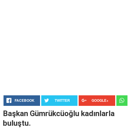
FACEBOOK
TWITTER
GOOGLE+
Başkan Gümrükcüoğlu kadınlarla
buluştu.