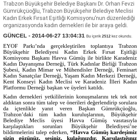
Trabzon Büyükşehir Belediye Başkanı Dr. Orhan Fevzi
Gümrükçüoğlu, Trabzon Büyükşehir Belediye Meclisi
Kadın Erkek Fırsat Eşitliği Komisyonu’nun düzenlediği
organizasyonda kadın dernekleri ile bir araya geldi.
GÜNCEL - 2014-06-27 13:04:31
Bu içerik
2512
kez okundu.
EYOF Parkı’nda gerçekleştirilen toplantıya Trabzon
Büyükşehir Belediyesi Kadın Erkek Fırsat Eşitliği
Komisyonu Başkanı Havva Gümüş ile birlikte Karadeniz
Kadın Dayanışma Derneği, Türk Kadınlar Birliği Trabzon
Şubesi, Kadın Mimar ve Mühendisler Derneği, Feminart
Kadın Sanatçılar Derneği, Yaşam Kadın Merkezi Derneği,
Kent Konseyi Kadın Meclisi ve Karadeniz İlleri Kadın
Platformu Derneği başkan ve üyeleri katıldı.
Kadın dernekleri yetkililerinin konuşmalarını tek tek not
aldıktan sonra tüm talep ve önerileri değerlendirip sorulara
da içtenlikle yanıt veren Başkan Gümrükçüoğlu,
Trabzon’daki tüm kadın kuruluşlarının, Büyükşehir
Belediye Meclis üyesi Havva Gümüş vasıtasıyla
karşılaştıkları sorunları Büyükşehir Belediyesi’ne
bildirmelerini talep ederken,
“Havva Gümüş kardeşimiz
sizin gözünüz, sesiniz, kulağınızdır. Karşılaştığınız