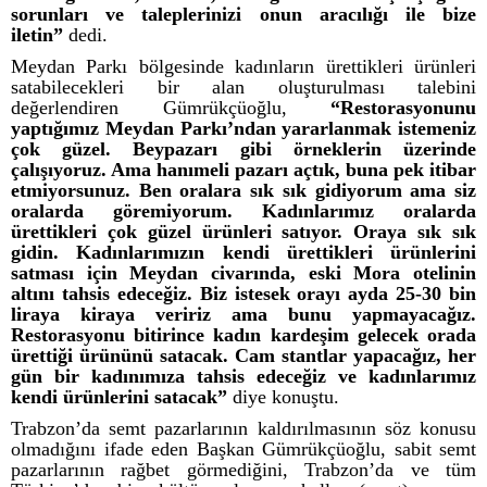
sorunları ve taleplerinizi onun aracılığı ile bize
iletin”
dedi.
Meydan Parkı bölgesinde kadınların ürettikleri ürünleri
satabilecekleri bir alan oluşturulması talebini
değerlendiren Gümrükçüoğlu,
“Restorasyonunu
yaptığımız Meydan Parkı’ndan yararlanmak istemeniz
çok güzel. Beypazarı gibi örneklerin üzerinde
çalışıyoruz. Ama hanımeli pazarı açtık, buna pek itibar
etmiyorsunuz. Ben oralara sık sık gidiyorum ama siz
oralarda göremiyorum. Kadınlarımız oralarda
ürettikleri çok güzel ürünleri satıyor. Oraya sık sık
gidin. Kadınlarımızın kendi ürettikleri ürünlerini
satması için Meydan civarında, eski Mora otelinin
altını tahsis edeceğiz. Biz istesek orayı ayda 25-30 bin
liraya kiraya veririz ama bunu yapmayacağız.
Restorasyonu bitirince kadın kardeşim gelecek orada
ürettiği ürününü satacak. Cam stantlar yapacağız, her
gün bir kadınımıza tahsis edeceğiz ve kadınlarımız
kendi ürünlerini satacak”
diye konuştu.
Trabzon’da semt pazarlarının kaldırılmasının söz konusu
olmadığını ifade eden Başkan Gümrükçüoğlu, sabit semt
pazarlarının rağbet görmediğini, Trabzon’da ve tüm