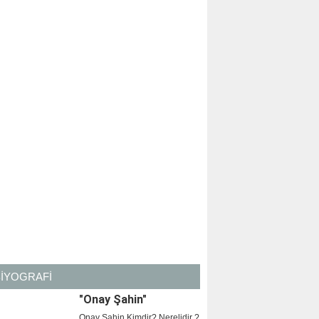
BİYOGRAFİ
"Onay Şahin"
Onay Şahin Kimdir? Nerelidir ?