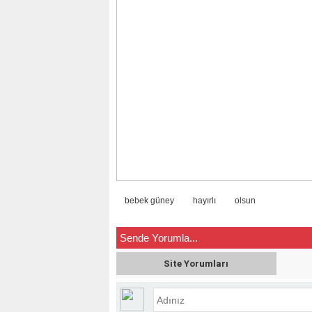
bebek güney
hayırlı
olsun
Sende Yorumla...
Site Yorumları