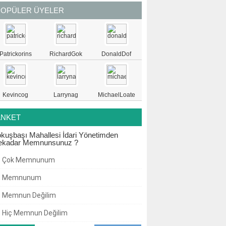
POPÜLER ÜYELER
Patrickorins
RichardGok
DonaldDof
Kevincog
Larrynag
MichaelLoate
ANKET
kuşbaşı Mahallesi İdari Yönetimden
ekadar Memnunsunuz ?
Çok Memnunum
Memnunum
Memnun Değilim
Hiç Memnun Değilim