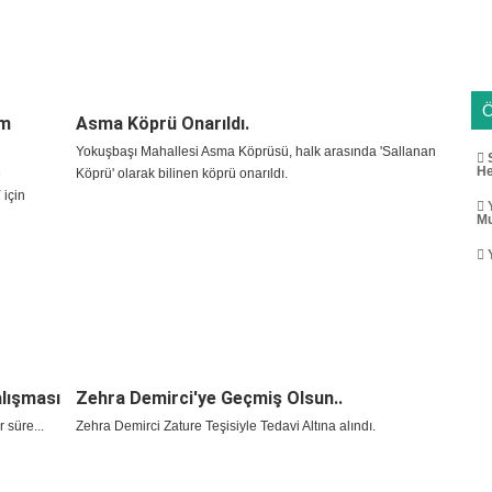
im
Asma Köprü Onarıldı.
Yokuşbaşı Mahallesi Asma Köprüsü, halk arasında 'Sallanan
S
He
e
Köprü' olarak bilinen köprü onarıldı.
için
Y
Mu
Y
lışması
Zehra Demirci'ye Geçmiş Olsun..
 süre...
Zehra Demirci Zature Teşisiyle Tedavi Altına alındı.