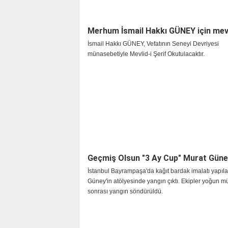
Merhum İsmail Hakkı GÜNEY için mevlit
İsmail Hakkı GÜNEY, Vefatının Seneyi Devriyesi
münasebetiyle Mevlid-i Şerif Okutulacaktır.
Geçmiş Olsun "3 Ay Cup" Murat Güne
İstanbul Bayrampaşa'da kağıt bardak imalatı yapıl
Güney'in atölyesinde yangın çıktı. Ekipler yoğun 
sonrası yangın söndürüldü.