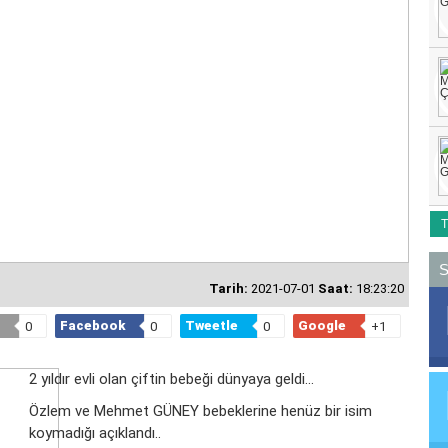
T
S
Tarih:
2021-07-01
Saat:
18:23:20
Facebook
Tweetle
Google
0
0
0
+1
2 yıldır evli olan çiftin bebeği dünyaya geldi...
Özlem ve Mehmet GÜNEY bebeklerine henüz bir isim
koymadığı açıklandı..