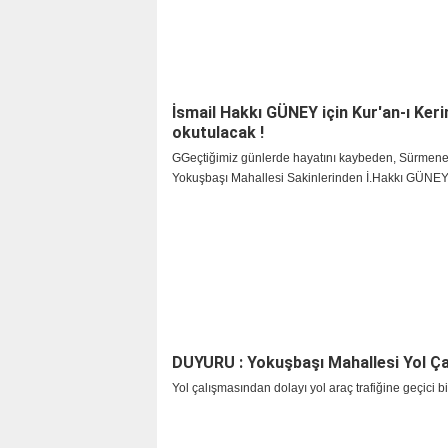
İsmail Hakkı GÜNEY için Kur'an-ı Ker
okutulacak !
GGeçtiğimiz günlerde hayatını kaybeden, Sürmen
Yokuşbaşı Mahallesi Sakinlerinden İ.Hakkı GÜNEY 
Kur'an-ı Kerim okutulacak.
DUYURU : Yokuşbaşı Mahallesi Yol Ça
Yol çalışmasından dolayı yol araç trafiğine geçici bir