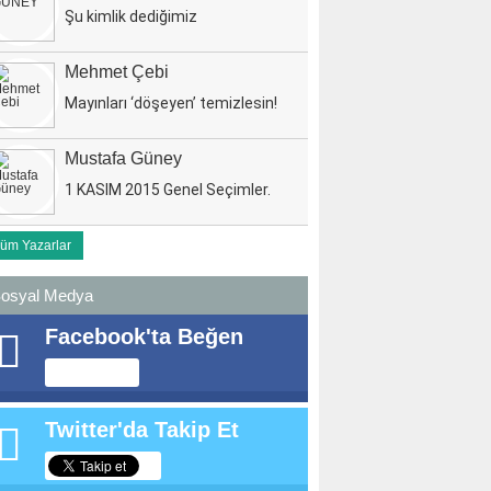
Şu kimlik dediğimiz
Mehmet Çebi
Mayınları ‘döşeyen’ temizlesin!
Mustafa Güney
1 KASIM 2015 Genel Seçimler.
üm Yazarlar
osyal Medya
Facebook'ta Beğen
Twitter'da Takip Et