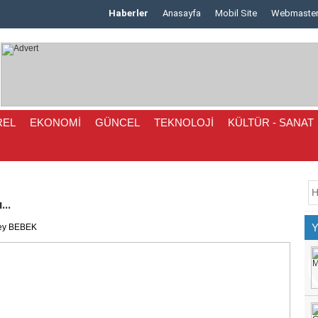
Haberler
Anasayfa
Mobil Site
Webmaste
tlu..
REL
EKONOMİ
GÜNCEL
TEKNOLOJİ
KÜLTÜR - SANAT
.
ONRA
..
ey BEBEK
y..
an ..