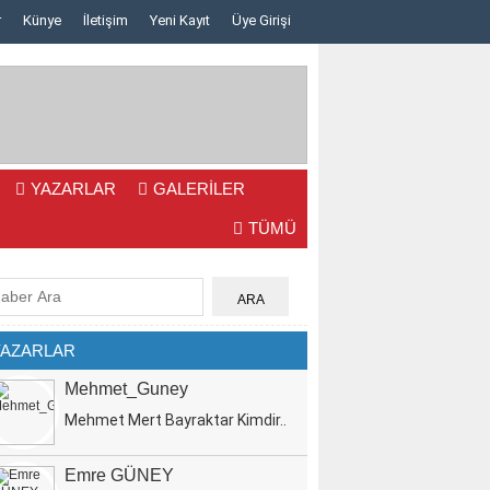
r
Künye
İletişim
Yeni Kayıt
Üye Girişi
YAZARLAR
GALERİLER
TÜMÜ
YAZARLAR
Mehmet_Guney
Mehmet Mert Bayraktar Kimdir..
Emre GÜNEY