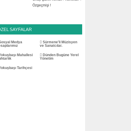
Özgeçmişi !
ÖZEL SAYFALAR
osyal Medya
Sürmene'li Müzisyen
saplarımız
ve Sanatcılar.
okuşbaşı Mahallesi
Dünden Bugüne Yerel
htarlık
Yönetim
okuşbaşı Tarihçesi