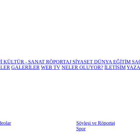
Jİ
KÜLTÜR - SANAT
RÖPORTAJ
SİYASET
DÜNYA
EĞİTİM
SA
ELER
GALERİLER
WEB TV
NELER OLUYOR?
İLETİŞİM
YAZ
deolar
Söyleşi ve Röportaj
Spor