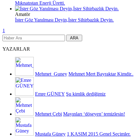
Mıknatıstan Enerji Üretti.
Amatör
İster Göz Yanılması Deyin,İster Sihirbazlık Deyin.
1
YAZARLAR
Mehmet_Guney
Mehmet Mert Bayraktar Kimdir..
Emre GÜNEY
Şu kimlik dediğimiz
Mehmet Çebi
Mayınları ‘döşeyen’ temizlesin!
Mustafa Güney
1 KASIM 2015 Genel Seçimler.