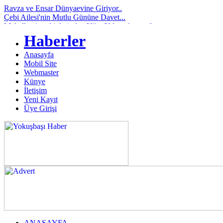
Ravza ve Ensar Dünyaevine Giriyor..
Çebi Ailesi'nin Mutlu Gününe Davet...
Mahallemiz sakinlerinden Uğur Yılmaz’ın mutlu..
Elif ve Bahattin Dünya Evine Giriyor...
Haberler
Kardelen ve Mehmet Ali Dünya Evine Giriyor..
ACI KAYBIMIZ: GÖNÜL SOYLU VEFAT ETTİ..
Anasayfa
BÜYÜK İHMAL: ÖNCE EVE GÖNDERİLDİ,
Mobil Site
SONRA OMURG..
Webmaster
Çağlanur Yılmaz ve Burak Er Dünya Evine Giriy..
Künye
Geçmişten Günümüze Bir Eğitim Çınarı...Orhan ..
İletişim
Demirci ve Doğan Ailesinin Acı Kaybı...
Yeni Kayıt
Üye Girişi
ANASAYFA