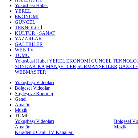
Yokusbasi Haber
YEREL
EKONOMİ
GÜNCEL
TEKNOLOJİ
KÜLTÜR - SANAT
YAZARLAR
GALERİLER
WEB TV
TÜMÜ
Yokusbasi Haber
YEREL
EKONOMİ
GÜNCEL
TEKNOLO
SONDAKİKA
MANŞETLER
SÜRMANŞETLER
GAZET
WEBMASTER
Yokuşbaşı Videoları
Bölgesel Videolar
Söyleşi ve Röportaj
Genel
Amatör
Müzik
TÜMÜ
Yokuşbaşı Videoları
Bölgesel Vi
Amatör
Müzik
Karadeniz Canlı TV Kanalları