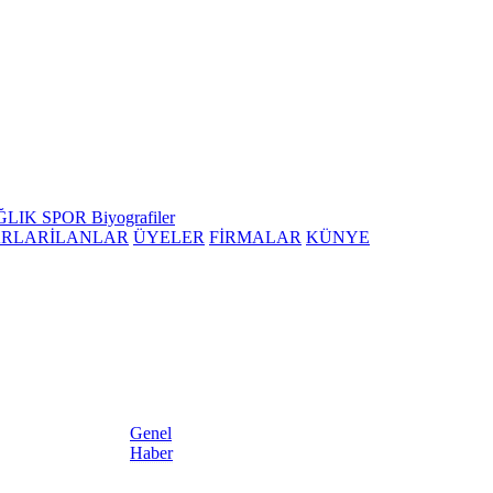
ĞLIK
SPOR
Biyografiler
ARLAR
İLANLAR
ÜYELER
FİRMALAR
KÜNYE
Genel
Haber