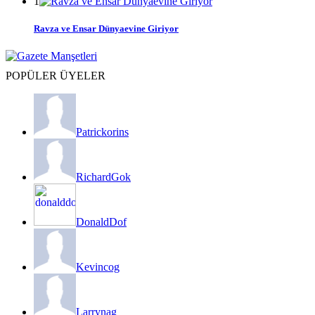
1
Ravza ve Ensar Dünyaevine Giriyor
POPÜLER ÜYELER
Patrickorins
RichardGok
DonaldDof
Kevincog
Larrynag