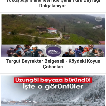
Yokuşbaşı Mahallesi’nde Şanlı Türk Bayrağı
Dalgalanıyor.
Turgut Bayraktar Belgeseli - Köydeki Koyun
Çobanları