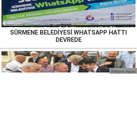
SÜRMENE BELEDİYESİ WHATSAPP HATTI
DEVREDE
Reklamı Kapat
Çevre ve Şehircilik Bakanımız Sn. Murat Kurum,
Sürmene'de.