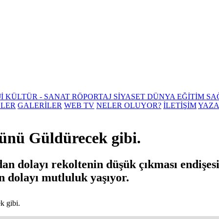
Jİ
KÜLTÜR - SANAT
RÖPORTAJ
SİYASET
DÜNYA
EĞİTİM
SA
ELER
GALERİLER
WEB TV
NELER OLUYOR?
İLETİŞİM
YAZ
zünü Güldürecek gibi.
an dolayı rekoltenin düşük çıkması endişesi
 dolayı mutluluk yaşıyor.
k gibi.