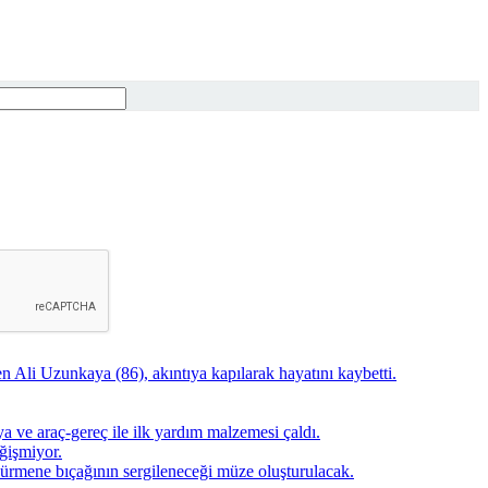
 Ali Uzunkaya (86), akıntıya kapılarak hayatını kaybetti.
şya ve araç-gereç ile ilk yardım malzemesi çaldı.
eğişmiyor.
rmene bıçağının sergileneceği müze oluşturulacak.