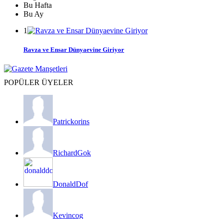
Bu Hafta
Bu Ay
1
Ravza ve Ensar Dünyaevine Giriyor
POPÜLER ÜYELER
Patrickorins
RichardGok
DonaldDof
Kevincog