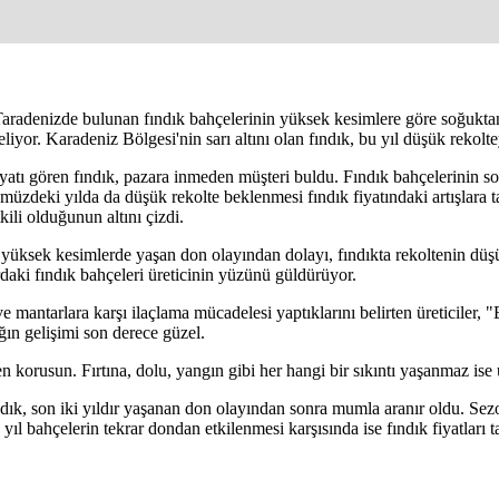
e Taradenizde bulunan fındık bahçelerinin yüksek kesimlere göre soğuktan
liyor. Karadeniz Bölgesi'nin sarı altını olan fındık, bu yıl düşük rekolte
 fiyatı gören fındık, pazara inmeden müşteri buldu. Fındık bahçelerinin s
zdeki yılda da düşük rekolte beklenmesi fındık fiyatındaki artışlara tav
kili olduğunun altını çizdi.
e yüksek kesimlerde yaşan don olayından dolayı, fındıkta rekoltenin dü
daki fındık bahçeleri üreticinin yüzünü güldürüyor.
e mantarlara karşı ilaçlama mücadelesi yaptıklarını belirten üreticiler, "B
ığın gelişimi son derece güzel.
n korusun. Fırtına, dolu, yangın gibi her hangi bir sıkıntı yaşanmaz ise 
ındık, son iki yıldır yaşanan don olayından sonra mumla aranır oldu. Sezon
ıl bahçelerin tekrar dondan etkilenmesi karşısında ise fındık fiyatları t