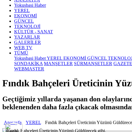
Yokusbasi Haber
YEREL
EKONOMİ
GÜNCEL
TEKNOLOJİ
KÜLTÜR - SANAT
YAZARLAR
GALERİLER
WEB TV
TÜMÜ
Yokusbasi Haber
YEREL
EKONOMİ
GÜNCEL
TEKNOLO
SONDAKİKA
MANŞETLER
SÜRMANŞETLER
GAZET
WEBMASTER
Fındık Bahçeleri Üreticinin Yü
Geçtiğimiz yıllarda yaşanan don olaylarınd
beklenenden daha fazla çıkacak olmasından
Anasayfa
YEREL
Fındık Bahçeleri Üreticinin Yüzünü Güldürece