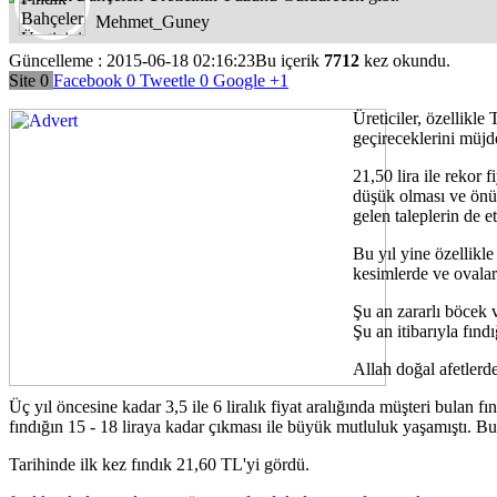
Mehmet_Guney
Güncelleme : 2015-06-18 02:16:23
Bu içerik
7712
kez okundu.
Site
0
Facebook
0
Tweetle
0
Google
+1
Üreticiler, özellikl
geçireceklerini müjde
21,50 lira ile rekor
düşük olması ve önümü
gelen taleplerin de et
Bu yıl yine özellikl
kesimlerde ve ovalar
Şu an zararlı böcek v
Şu an itibarıyla fınd
Allah doğal afetlerde
Üç yıl öncesine kadar 3,5 ile 6 liralık fiyat aralığında müşteri bulan f
fındığın 15 - 18 liraya kadar çıkması ile büyük mutluluk yaşamıştı. Bu y
Tarihinde ilk kez fındık 21,60 TL'yi gördü.