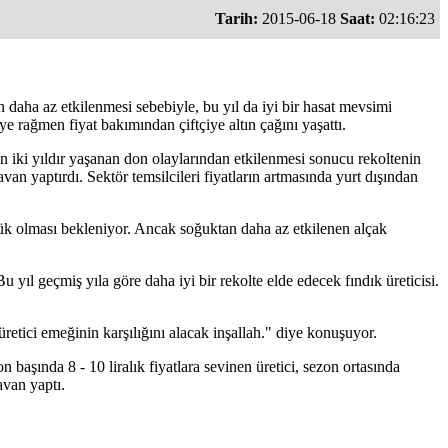
Tarih:
2015-06-18
Saat:
02:16:23
 daha az etkilenmesi sebebiyle, bu yıl da iyi bir hasat mevsimi
ye rağmen fiyat bakımından çiftçiye altın çağını yaşattı.
on iki yıldır yaşanan don olaylarından etkilenmesi sonucu rekoltenin
an yaptırdı. Sektör temsilcileri fiyatların artmasında yurt dışından
şük olması bekleniyor. Ancak soğuktan daha az etkilenen alçak
u yıl geçmiş yıla göre daha iyi bir rekolte elde edecek fındık üreticisi.
üretici emeğinin karşılığını alacak inşallah." diye konuşuyor.
 başında 8 - 10 liralık fiyatlara sevinen üretici, sezon ortasında
avan yaptı.