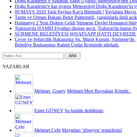
Doğu Karadeniz’e Sağanak Yağış Uyarısı!
Meteoroloji'den Doğ
Doğu Karadeniz'e kar uyarısı
Meteoroloji Doğu Karadeniz'in yük
09 MAYS 2020 Taşlı Yaylası Kar'a Büründü !
Yaylalara Mayıs 
Tarım ve Orman Bakanı Bekir Paktemirli, yangınlarla ilgili açık
Hastaneye 2 Yeni Doktor Geldi
Sürmene Devlet Hastanesi bünyes
Trabzon'da HAMSİ Fiyatları düşüşe geçti.
Trabzon'da hamsi fi
SÜRMENE BELEDİYESİ WHATSAPP HATTI DEVREDE
Çevre ve Şehircilik Bakanımız Sn. Murat Kurum, Sürmene'de.
Belediye Başkanımız Rahmi Üstün İlçemizde ağırladı.
YAZARLAR
Mehmet_Guney
Mehmet Mert Bayraktar Kimdir..
Emre GÜNEY
Şu kimlik dediğimiz
Mehmet Çebi
Mayınları ‘döşeyen’ temizlesin!