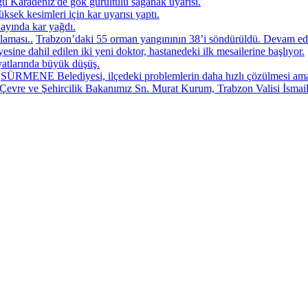
u Karadeniz'de gök gürültülü sağanak uyarısı.
sek kesimleri için kar uyarısı yaptı.
ayında kar yağdı.
laması..
Trabzon’daki 55 orman yangınının 38’i söndürüldü. Devam eden 
ine dahil edilen iki yeni doktor, hastanedeki ilk mesailerine başlıyor.
yatlarında büyük düşüş.
SÜRMENE Belediyesi, ilçedeki problemlerin daha hızlı çözülmesi amac
Çevre ve Şehircilik Bakanımız Sn. Murat Kurum, Trabzon Valisi İsmai