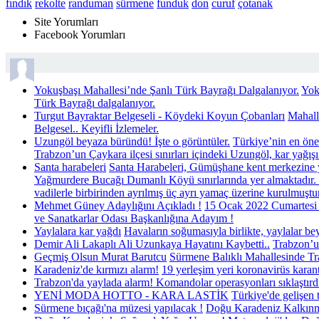
fındık
rekolte
randuman
sürmene
funduk
don
curuf
çotanak
Sende Yorumla...
Site Yorumları
Facebook Yorumları
Yokuşbaşı Mahallesi’nde Şanlı Türk Bayrağı Dalgalanıyor.
Yok
Türk Bayrağı dalgalanıyor.
Turgut Bayraktar Belgeseli - Köydeki Koyun Çobanları
Mahall
Belgesel.. Keyifli İzlemeler.
Uzungöl beyaza büründü! İşte o görüntüler.
Türkiye’nin en öne
Trabzon’un Çaykara ilçesi sınırları içindeki Uzungöl, kar yağışı 
Santa harabeleri
Santa Harabeleri, Gümüşhane kent merkezine y
Yağmurdere Bucağı Dumanlı Köyü sınırlarında yer almaktadır.
vadilerle birbirinden ayrılmış üç ayrı yamaç üzerine kurulmuştur
Mehmet Güney Adaylığını Açıkladı !
15 Ocak 2022 Cumartesi 
ve Sanatkarlar Odası Başkanlığına Adayım !
Yaylalara kar yağdı
Havaların soğumasıyla birlikte, yaylalar b
Demir Ali Lakaplı Ali Uzunkaya Hayatını Kaybetti..
Trabzon’un
Geçmiş Olsun Murat Barutcu
Sürmene Balıklı Mahallesinde Tra
Karadeniz'de kırmızı alarm!
19 yerleşim yeri koronavirüs karan
Trabzon'da yaylada alarm! Komandolar operasyonları sıklaştırd
YENİ MODA HOTTO - KARA LASTİK
Türkiye'de gelişen 
Sürmene bıçağı'na müzesi yapılacak !
Doğu Karadeniz Kalkınma