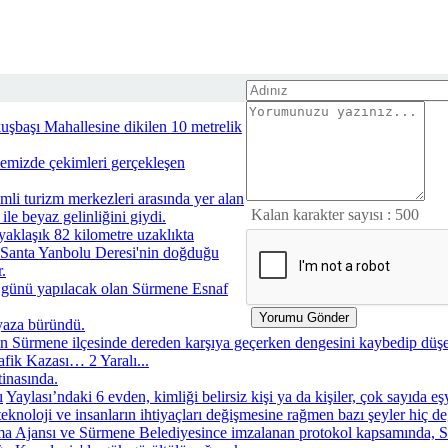
uşbaşı Mahallesine dikilen 10 metrelik
emizde çekimleri gerçekleşen
mli turizm merkezleri arasında yer alan
Kalan karakter sayısı :
500
ile beyaz gelinliğini giydi.
aklaşık 82 kilometre uzaklıkta
 Santa Yanbolu Deresi'nin doğduğu
.
günü yapılacak olan Sürmene Esnaf
eyaza büründü.
 Sürmene ilçesinde dereden karşıya geçerken dengesini kaybedip düşen
fik Kazası… 2 Yaralı...
tinasında.
ı
Yaylası’ndaki 6 evden, kimliği belirsiz kişi ya da kişiler, çok sayıda e
teknoloji ve insanların ihtiyaçları değişmesine rağmen bazı şeyler hiç d
 Ajansı ve Sürmene Belediyesince imzalanan protokol kapsamında, Sü