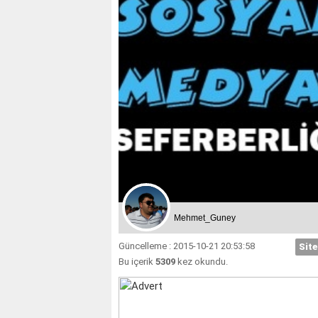
Mehmet_Guney
Güncelleme : 2015-10-21 20:53:58
Site
Bu içerik
5309
kez okundu.