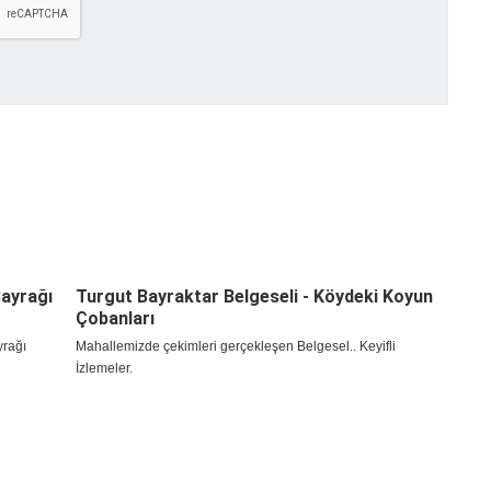
Bayrağı
Turgut Bayraktar Belgeseli - Köydeki Koyun
Çobanları
yrağı
Mahallemizde çekimleri gerçekleşen Belgesel.. Keyifli
İzlemeler.