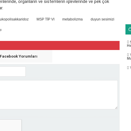
ilerinde, organların ve sistemlerin işlevlerinde ve pek çok
r.
ukopolisakkaridoz
MSP TİP VI
metabolizma
duyun sesimizi
ı
S
He
Y
Facebook Yorumları
Mu
Y