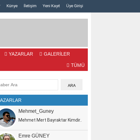
r
Künye
İletişim
Yeni Kayıt
Üye Girişi
Elif ve Bahattin Dünya Evine Giriyor...
Kardelen ve Mehm
YAZARLAR
GALERİLER
TÜMÜ
YAZARLAR
Mehmet_Guney
Mehmet Mert Bayraktar Kimdir..
Emre GÜNEY