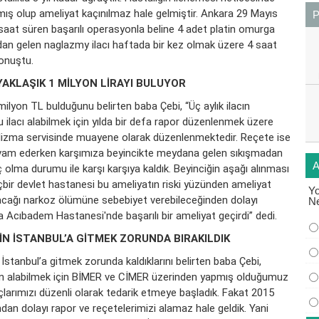
mış olup ameliyat kaçınılmaz hale gelmiştir. Ankara 29 Mayıs
saat süren başarılı operasyonla beline 4 adet platin omurga
ından gelen naglazmy ilacı haftada bir kez olmak üzere 4 saat
konuştu.
YAKLAŞIK 1 MİLYON LİRAYI BULUYOR
1 milyon TL bulduğunu belirten baba Çebi, “Üç aylık ilacın
u ilacı alabilmek için yılda bir defa rapor düzenlenmek üzere
lizma servisinde muayene olarak düzenlenmektedir. Reçete ise
evam ederken karşımıza beyincikte meydana gelen sıkışmadan
ç olma durumu ile karşı karşıya kaldık. Beyinciğin aşağı alınması
içbir devlet hastanesi bu ameliyatın riski yüzünden ameliyat
Yo
cağı narkoz ölümüne sebebiyet verebileceğinden dolayı
N
a Acıbadem Hastanesi'nde başarılı bir ameliyat geçirdi” dedi.
ÇİN İSTANBUL’A GİTMEK ZORUNDA BIRAKILDIK
 İstanbul’a gitmek zorunda kaldıklarını belirten baba Çebi,
den alabilmek için BİMER ve CİMER üzerinden yapmış olduğumuz
larımızı düzenli olarak tedarik etmeye başladık. Fakat 2015
an dolayı rapor ve reçetelerimizi alamaz hale geldik. Yani