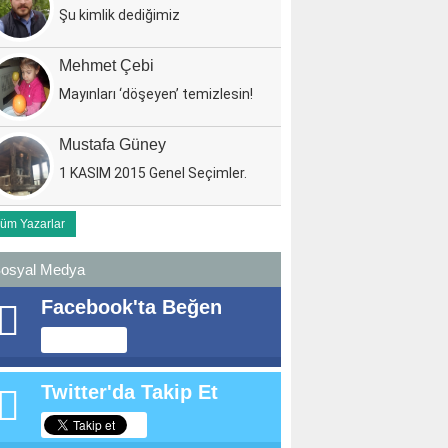
Şu kimlik dediğimiz
Mehmet Çebi
Mayınları ‘döşeyen’ temizlesin!
Mustafa Güney
1 KASIM 2015 Genel Seçimler.
üm Yazarlar
osyal Medya
Facebook'ta Beğen
Twitter'da Takip Et