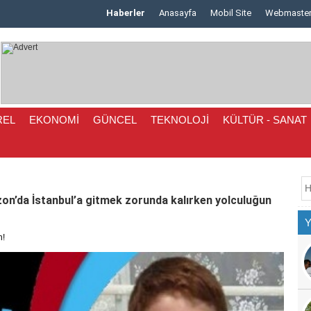
Haberler
Anasayfa
Mobil Site
Webmaste
Mahallemiz sakinlerinden Uğur Yılmaz’ın mutlu..
REL
EKONOMİ
GÜNCEL
TEKNOLOJİ
KÜLTÜR - SANAT
bzon’da İstanbul’a gitmek zorunda kalırken yolculuğun
n!