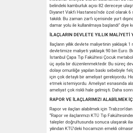
belindeki kamburluk açısı 82 dereceye ulaş
Diyanet Vakfı Hastanesi'nde özel olarak 6 
takıldı. Bu zaman zarfı içerisinde yurt dış
damar yolu ile kullanılmaya başlandı” diye 
İLAÇLARIN DEVLETE YILLIK MALİYETİ 
İlaçların yıllık devlete maliyetinin yaklaşık 
devletimize maliyeti yaklaşık 90 bin Euro. B
İstanbul Çapa Tıp Fakültesi Çocuk metabo
üç ayda bir düzenlenmektedir. Bu süreç d
dolayı omuriliğe yapılan baskı sebebiyle fel
için çok detaylı bir ameliyat gerekiyordu. H
etmek istemiyordu. Ameliyat esnasında ala
ameliyat çok riskli hale gelmişti. Daha sonr
RAPOR VE İLAÇLARIMIZI ALABİLMEK İ
Rapor ve ilaçları alabilmek için Trabzon’dan
“Rapor ve ilaçlarımızı KTÜ Tıp Fakültesin
talepler doğrultusunda sonuca ulaşarak ilaç
yılından KTÜ’deki hocamızın emekli olmasınd