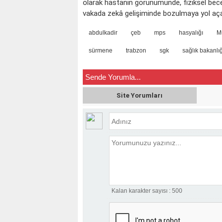
olarak hastanın görünümünde, fiziksel becer
vakada zekâ gelişiminde bozulmaya yol aça
abdulkadir
çeb
mps
hasyalığı
M
sürmene
trabzon
sgk
sağlık bakanlığ
Sende Yorumla...
Site Yorumları
Kalan karakter sayısı :
500