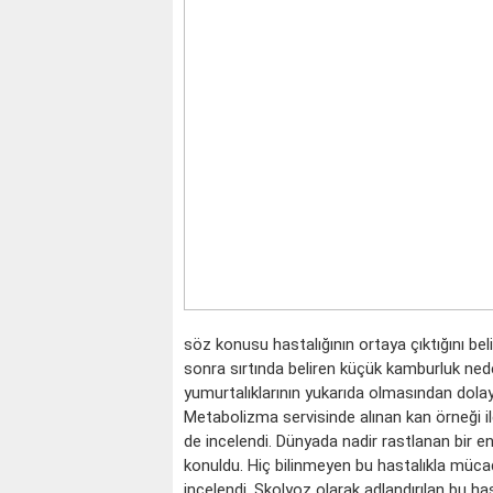
söz konusu hastalığının ortaya çıktığını beli
sonra sırtında beliren küçük kamburluk ned
yumurtalıklarının yukarıda olmasından dolayı
Metabolizma servisinde alınan kan örneği i
de incelendi. Dünyada nadir rastlanan bir e
konuldu. Hiç bilinmeyen bu hastalıkla müc
incelendi. Skolyoz olarak adlandırılan bu has