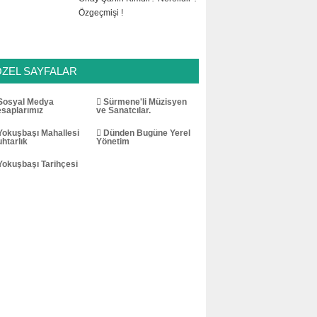
Özgeçmişi !
ÖZEL SAYFALAR
osyal Medya
Sürmene'li Müzisyen
saplarımız
ve Sanatcılar.
okuşbaşı Mahallesi
Dünden Bugüne Yerel
htarlık
Yönetim
okuşbaşı Tarihçesi