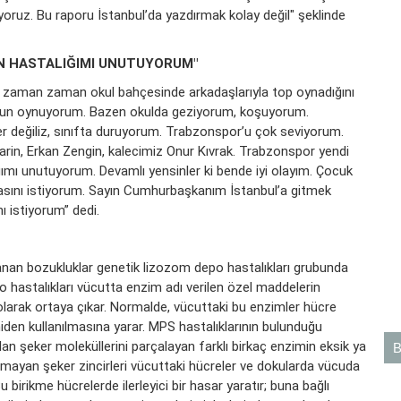
iyoruz. Bu raporu İstanbul’da yazdırmak kolay değil" şeklinde
N HASTALIĞIMI UNUTUYORUM"
r, zaman zaman okul bahçesinde arkadaşlarıyla top oynadığını
 oyun oynuyorum. Bazen okulda geziyorum, koşuyorum.
er değiliz, sınıfta duruyorum. Trabzonspor’u çok seviyorum.
in, Erkan Zengin, kalecimiz Onur Kıvrak. Trabzonspor yendi
mı unutuyorum. Devamlı yensinler ki bende iyi olayım. Çocuk
sını istiyorum. Sayın Cumhurbaşkanım İstanbul’a gitmek
 istiyorum” dedi.
anan bozukluklar genetik lizozom depo hastalıkları grubunda
o hastalıkları vücutta enzim adı verilen özel maddelerin
olarak ortaya çıkar. Normalde, vücuttaki bu enzimler hücre
niden kullanılmasına yarar. MPS hastalıklarının bulunduğu
olan şeker moleküllerini parçalayan farklı birkaç enzimin eksik ya
mayan şeker zincirleri vücuttaki hücreler ve dokularda vücuda
u birikme hücrelerde ilerleyici bir hasar yaratır; buna bağlı