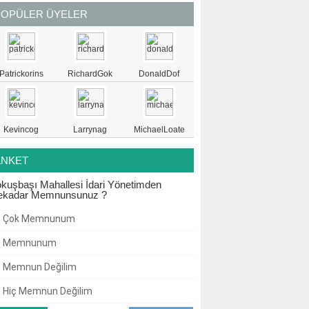
POPÜLER ÜYELER
Patrickorins
RichardGok
DonaldDof
Kevincog
Larrynag
MichaelLoate
ANKET
kuşbaşı Mahallesi İdari Yönetimden
ekadar Memnunsunuz ?
Çok Memnunum
Memnunum
Memnun Değilim
Hiç Memnun Değilim