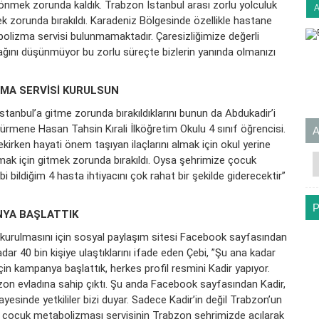
önmek zorunda kaldık. Trabzon İstanbul arası zorlu yolculuk
k zorunda bırakıldı. Karadeniz Bölgesinde özellikle hastane
olizma servisi bulunmamaktadır. Çaresizliğimize değerli
ğını düşünmüyor bu zorlu süreçte bizlerin yanında olmanızı
ZMA SERVİSİ KURULSUN
İstanbul’a gitme zorunda bırakıldıklarını bunun da Abdukadir’i
Sürmene Hasan Tahsin Kırali İlköğretim Okulu 4 sınıf öğrencisi.
rken hayati önem taşıyan ilaçlarını almak için okul yerine
ak için gitmek zorunda bırakıldı. Oysa şehrimize çocuk
bildiğim 4 hasta ihtiyacını çok rahat bir şekilde giderecektir”
NYA BAŞLATTIK
kurulmasını için sosyal paylaşım sitesi Facebook sayfasından
ar 40 bin kişiye ulaştıklarını ifade eden Çebi, ”Şu ana kadar
n kampanya başlattık, herkes profil resmini Kadir yapıyor.
on evladına sahip çıktı. Şu anda Facebook sayfasından Kadir,
ayesinde yetkililer bizi duyar. Sadece Kadir’in değil Trabzon’un
lan çocuk metabolizması servisinin Trabzon şehrimizde açılarak