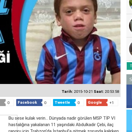
T
S
Tarih:
2015-10-21
Saat:
20:53:58
Facebook
Tweetle
Google
0
0
0
+1
Bu sese kulak verin... Dünyada nadir görülen MSP TİP VI
hastalığına yakalanan 11 yaşındaki Abdulkadir Çebi, ilaç
raporu için Trabzon’da İstanbul’a gitmek zorunda kalırken