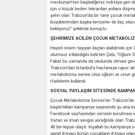
mecburiyetten başladığımız noktaya geri d
için o küçük beden tekrardan yollara düşme
şehri olan Trabzon’da bir tane çocuk metab
büyüklerimden başka kimsenin de ilaç olaca
bekliyoruz” şeklinde konuştu.
ŞEHRİMİZE ACİLEN ÇOCUK METABOLİ
Hayati önem taşıyan ilaçları alabilmek için 
olumsuz etkilediğini belirten Çebi, “Oğlum 
Fakat bu zamanda da okulunda olması gereki
Trabzon’dan İstanbul’a hastaneye rapor alm
metabolizma servisi olsa oğlum ve onun gibi 
ifadelerini kullandı.
SOSYAL PAYLAŞIM SİTESİNDE KAMPA
Çocuk Metabolizma Servisi'nin Trabzon’da 
başlattıkları kampanya sayesinde şu ana kad
Facebook sayfasından servisin kurulması içi
Vatan ve iman sevgisi yüreğinde olan Trabz
40 bin kişiye ulaştı. İnşallah bu kampanya s
genel ihtiyacı bütün çocukların ihtiyacı o