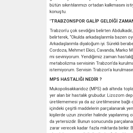
bütün sıkıntılarımızı ortadan kalkmasını ist
konuştu.
"TRABZONSPOR GALİP GELDİĞİ ZAMA
Trabzon’u çok sevdiğini belirten Abdulkadi
belirterek, “Okulda arkadaşlarımla bazen
Arkadaşlarımla diyaloğum iyi. Sürekli berab
Cordoza, Mehmet Ekici, Cavanda, Marko Mar
mi seviniyorum. Yendiğimiz zaman hastalığı
metabolizma servisinin Trabzon’da kurulma
istemiyorum. Servisin Trabzon’a kurulmasını
MPS HASTALIĞI NEDİR ?
Mukopolisakkaridoz (MPS) adı altında topl
yer alan bir hastalık grubudur. Lizozom dep
üretilememesi ya da az üretilmesine bağlı 
içindeki çeşitli maddelerin parçalanarak ye
kişilerde uzun zincirler halinde yapılanmış 
da yetersizdir. Bunun sonucunda parçalana
zarar verecek kadar fazla miktarda birikir. B