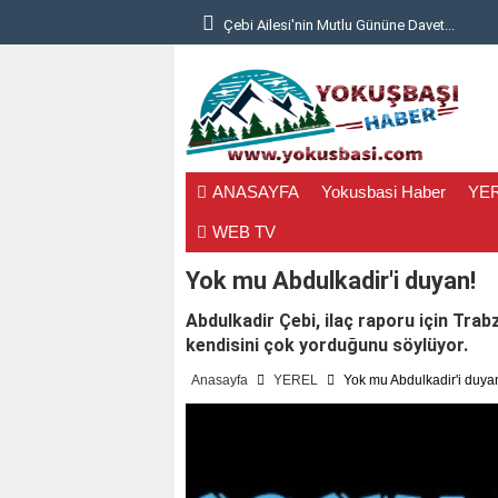
Giriyor..
Çebi Ailesi'nin Mutlu Gününe Davet...
ANASAYFA
Yokusbasi Haber
YE
WEB TV
Yok mu Abdulkadir'i duyan!
Abdulkadir Çebi, ilaç raporu için Tra
kendisini çok yorduğunu söylüyor.
Anasayfa
YEREL
Yok mu Abdulkadir'i duya