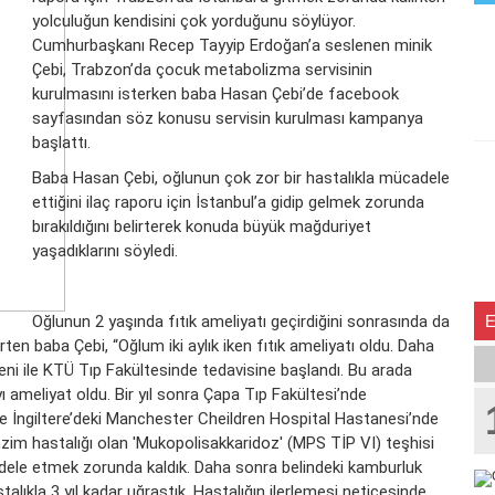
yolculuğun kendisini çok yorduğunu söylüyor.
Cumhurbaşkanı Recep Tayyip Erdoğan’a seslenen minik
Çebi, Trabzon’da çocuk metabolizma servisinin
kurulmasını isterken baba Hasan Çebi’de facebook
sayfasından söz konusu servisin kurulması kampanya
başlattı.
Baba Hasan Çebi, oğlunun çok zor bir hastalıkla mücadele
ettiğini ilaç raporu için İstanbul’a gidip gelmek zorunda
bırakıldığını belirterek konuda büyük mağduriyet
yaşadıklarını söyledi.
Oğlunun 2 yaşında fıtık ameliyatı geçirdiğini sonrasında da
rten baba Çebi, “Oğlum iki aylık iken fıtık ameliyatı oldu. Daha
eni ile KTÜ Tıp Fakültesinde tedavisine başlandı. Bu arada
 ameliyat oldu. Bir yıl sonra Çapa Tıp Fakültesi’nde
le İngiltere’deki Manchester Cheildren Hospital Hastanesi’nde
nzim hastalığı olan 'Mukopolisakkaridoz' (MPS TİP VI) teşhisi
adele etmek zorunda kaldık. Daha sonra belindeki kamburluk
talıkla 3 yıl kadar uğraştık. Hastalığın ilerlemesi neticesinde