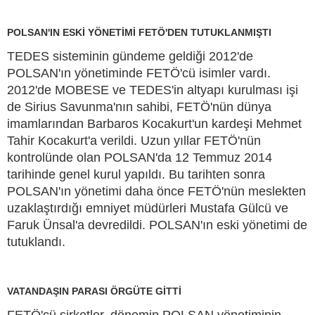
POLSAN'IN ESKİ YÖNETİMİ FETÖ'DEN TUTUKLANMIŞTI
TEDES sisteminin gündeme geldiği 2012'de
POLSAN'ın yönetiminde FETÖ'cü isimler vardı.
2012'de MOBESE ve TEDES'in altyapı kurulması işi
de Sirius Savunma'nın sahibi, FETÖ'nün dünya
imamlarından Barbaros Kocakurt'un kardeşi Mehmet
Tahir Kocakurt'a verildi. Uzun yıllar FETÖ'nün
kontrolünde olan POLSAN'da 12 Temmuz 2014
tarihinde genel kurul yapıldı. Bu tarihten sonra
POLSAN'ın yönetimi daha önce FETÖ'nün meslekten
uzaklaştırdığı emniyet müdürleri Mustafa Gülcü ve
Faruk Ünsal'a devredildi. POLSAN'ın eski yönetimi de
tutuklandı.
VATANDAŞIN PARASI ÖRGÜTE GİTTİ
FETÖ'cü şirketler, dönemin POLSAN yönetiminin