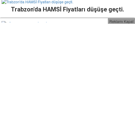
Trabzon'da HAMSİ Fiyatları düşüşe geçti.
Reklamı Kapat
SÜRMENE BELEDİYESİ WHATSAPP HATTI
DEVREDE
Çevre ve Şehircilik Bakanımız Sn. Murat Kurum,
Sürmene'de.