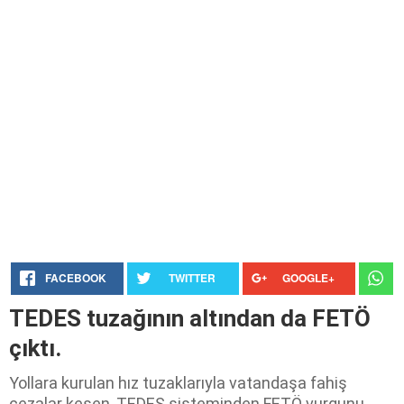
FACEBOOK
TWITTER
GOOGLE+
TEDES tuzağının altından da FETÖ
çıktı.
Yollara kurulan hız tuzaklarıyla vatandaşa fahiş
cezalar kesen, TEDES sisteminden FETÖ vurgunu