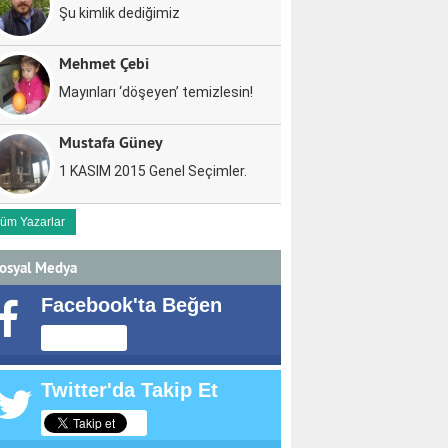
Şu kimlik dediğimiz
Mehmet Çebi
Mayınları ‘döşeyen’ temizlesin!
Mustafa Güney
1 KASIM 2015 Genel Seçimler.
üm Yazarlar
osyal Medya
Facebook'ta Beğen
Twitter'da Takip Et