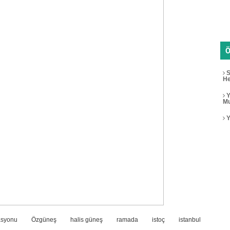
Ö
S
He
Y
Mu
Y
asyonu
Özgüneş
halis güneş
ramada
istoç
istanbul