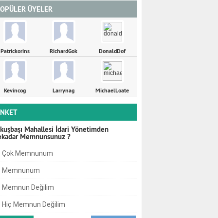
OPÜLER ÜYELER
Patrickorins
RichardGok
DonaldDof
Kevincog
Larrynag
MichaelLoate
NKET
kuşbaşı Mahallesi İdari Yönetimden
ekadar Memnunsunuz ?
Çok Memnunum
Memnunum
Memnun Değilim
Hiç Memnun Değilim