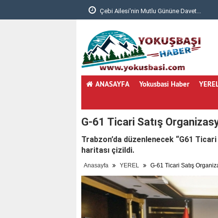
 Giriyor..
Çebi Ailesi'nin Mutlu Gününe Davet...
ANASAYFA
Yokusbasi Haber
YERE
G-61 Ticari Satış Organizas
Trabzon’da düzenlenecek “G61 Ticari 
haritası çizildi.
Anasayfa
YEREL
G-61 Ticari Satış Organi