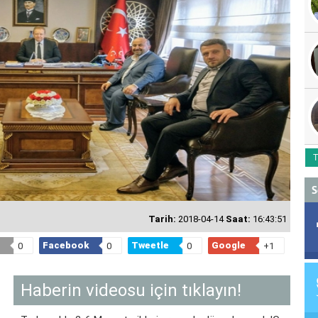
T
S
Tarih:
2018-04-14
Saat:
16:43:51
Facebook
Tweetle
Google
0
0
0
+1
Haberin videosu için tıklayın!