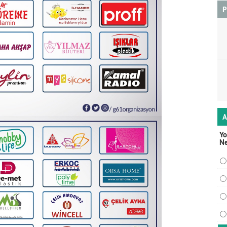
P
A
Yo
N