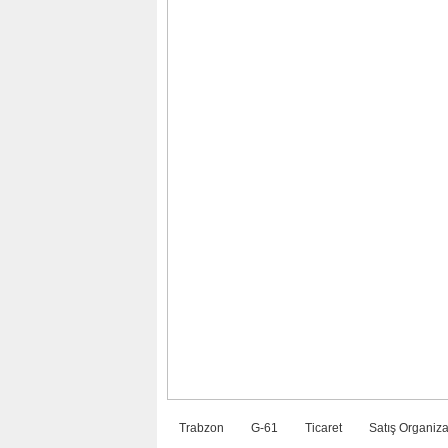
Trabzon
G-61
Ticaret
Satış Organiz