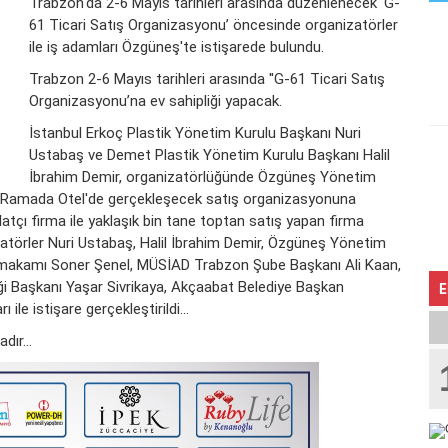
Trabzon'da 2-6 Mayıs tarihleri arasında düzenlenecek 'G-
61 Ticari Satış Organizasyonu’ öncesinde organizatörler
ile iş adamları Özgüneş'te istişarede bulundu.
Trabzon 2-6 Mayıs tarihleri arasında ''G-61 Ticari Satış
Organizasyonu’na ev sahipliği yapacak.
İstanbul Erkoç Plastik Yönetim Kurulu Başkanı Nuri
Ustabaş ve Demet Plastik Yönetim Kurulu Başkanı Halil
İbrahim Demir, organizatörlüğünde Özgüneş Yönetim
e Ramada Otel'de gerçekleşecek satış organizasyonuna
malatçı firma ile yaklaşık bin tane toptan satış yapan firma
atörler Nuri Ustabaş, Halil İbrahim Demir, Özgüneş Yönetim
ymakamı Soner Şenel, MÜSİAD Trabzon Şube Başkanı Ali Kaan,
ği Başkanı Yaşar Sivrikaya, Akçaabat Belediye Başkan
E
ile istişare gerçekleştirildi...
dır...