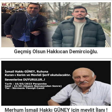
Geçmiş Olsun Hakkıcan Demircioğlu.
Merhum İsmail Hakkı GÜNEY için mevlit İlanı !