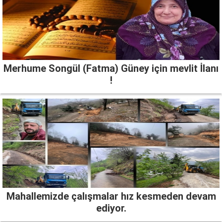
Merhume Songül (Fatma) Güney için mevlit İlanı
!
Mahallemizde çalışmalar hız kesmeden devam
ediyor.